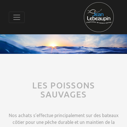
LES POISSONS
SAUVAGES
Nos achats s’effectue principalement sur des bateaux
côtier pour une pêche durable et un maintien de la