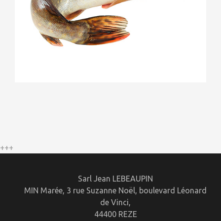
Brochet
+++
Sarl Jean LEBEAUPIN
MIN Marée, 3 rue Suzanne Noël, boulevard Léonard
de Vinci,
44400 REZE